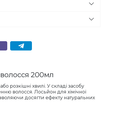
о волосся 200мл
бо розкішні хвилі. У складі засобу
енню волосся. Лосьйон для хімічної
дозволяючи досягти ефекту натуральних