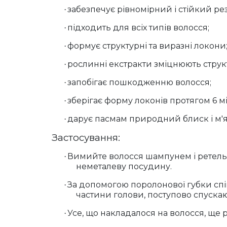
забезпечує рівномірний і стійкий ре
·
підходить для всіх типів волосся;
·
формує структурні та виразні локони
·
рослинні екстракти зміцнюють струк
·
запобігає пошкодженню волосся;
·
зберігає форму локонів протягом 6 мі
·
дарує пасмам природний блиск і м'як
·
Застосування:
Вимийте волосся шампунем і ретельн
·
неметалеву посудину.
За допомогою поролонової губки спін
·
частини голови, поступово спускаю
Усе, що накладалося на волосся, ще 
·