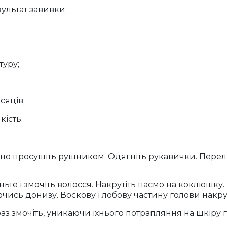
зультат завивки;
;
туру;
сяців;
ість.
о просушіть рушником. Одягніть рукавички. Перелий
ьте і змочіть волосся. Накрутіть пасмо на коклюшку.
чись донизу. Воскову і лобову частину голови накру
раз змочіть, уникаючи їхнього потрапляння на шкіру 