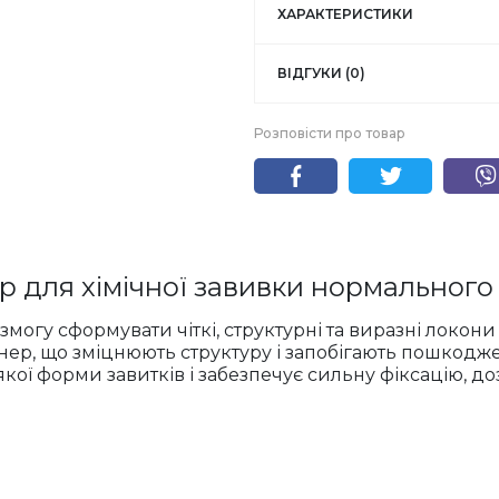
ХАРАКТЕРИСТИКИ
ВІДГУКИ (0)
Розповісти про товар
бір для хімічної завивки нормальног
огу сформувати чіткі, структурні та виразні локони а
онер, що зміцнюють структуру і запобігають пошкодж
кої форми завитків і забезпечує сильну фіксацію, 