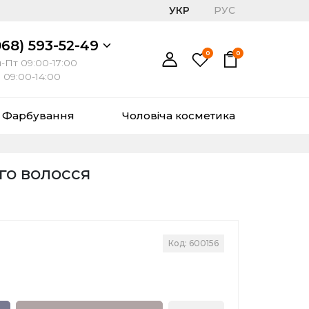
УКР
РУС
068) 593-52-49
0
0
-Пт 09:00-17:00
 09:00-14:00
Фарбування
Чоловіча косметика
го волосся
Код: 600156