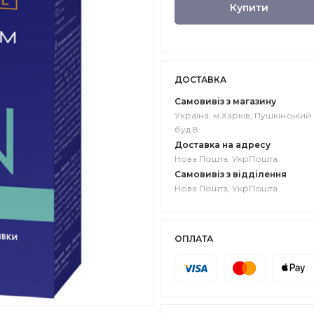
Купити
ДОСТАВКА
Самовивіз з магазину
Україна, м.Харків, Пушкінський в
буд 8
Доставка на адресу
Нова Пошта, УкрПошта
Самовивіз з відділення
Нова Пошта, УкрПошта
ОПЛАТА