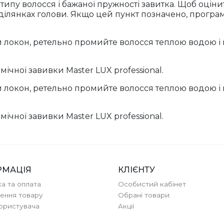
типу волосся і бажаної пружності завитка. Щоб оцінит
 ділянках голови. Якщо цей пункт позначено, прогр
ий локон, ретельно промийте волосся теплою водою і
ічної завивки Master LUX professional.
ий локон, ретельно промийте волосся теплою водою і
ічної завивки Master LUX professional.
РМАЦІЯ
КЛІЄНТУ
а та оплата
Особистий кабінет
ення товару
Обрані товари
користувача
Акції