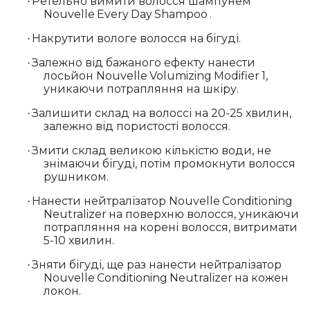
Ретельно вимити волосся шампунем
·
Nouvelle
Every
Day
Shampoo
.
Накрутити вологе волосся на бігуді.
·
Залежно від бажаного ефекту нанести
·
лосьйон
Nouvelle
Volumizing
Modifier
1,
уникаючи потрапляння на шкіру.
Залишити склад на волоссі на 20-25 хвилин,
·
залежно від пористості волосся.
Змити склад великою кількістю води, не
·
знімаючи бігуді, потім промокнути волосся
рушником.
Нанести нейтралізатор
Nouvelle
Conditioning
·
Neutralizer
на поверхню волосся, уникаючи
потрапляння на корені волосся, витримати
5-10 хвилин.
Зняти бігуді, ще раз нанести нейтралізатор
·
Nouvelle
Conditioning
Neutralizer
на кожен
локон.