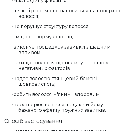
має надійну фіксацію;
·
легко і рівномірно наноситься на поверхню
·
волосся;
не порушує структуру волосся;
·
зміцнює форму локонів;
·
виконує процедуру завивки з щадним
·
впливом;
захищає волосся від впливу зовнішніх
·
негативних факторів;
надає волоссю глянцевий блиск і
·
шовковистість;
робить волосся м'яким і здоровим;
·
перетворює волосся, надаючи йому
·
бажаного ефекту пружних завитків.
Спосіб застосування: