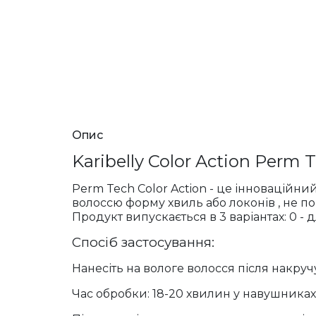
Опис
Karibelly Color Action Perm 
Perm Tech Color Action -
це
інноваційни
волоссю
форму
хвиль
або
локонів
,
не
п
Продукт випускається в 3 варіантах: 0 - 
Спосіб застосування:
Нанесіть на вологе волосся після накручу
Час обробки: 18-20 хвилин у навушниках