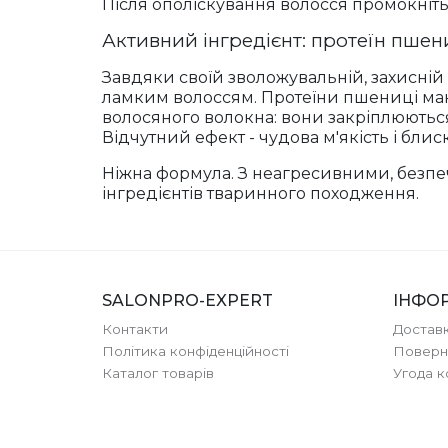
Після ополіскування волосся промокніть 
Активний інгредієнт: протеїн пшен
Завдяки своїй зволожувальній, захисній 
ламким волоссям. Протеїни пшениці мают
волосяного волокна: вони закріплюютьс
Відчутний ефект - чудова м'якість і блис
Ніжна формула. З неагресивними, безпе
інгредієнтів тваринного походження.
SALONPRO-EXPERT
ІНФО
Контакти
Доставк
Політика конфіденційності
Поверн
Каталог товарів
Угода 