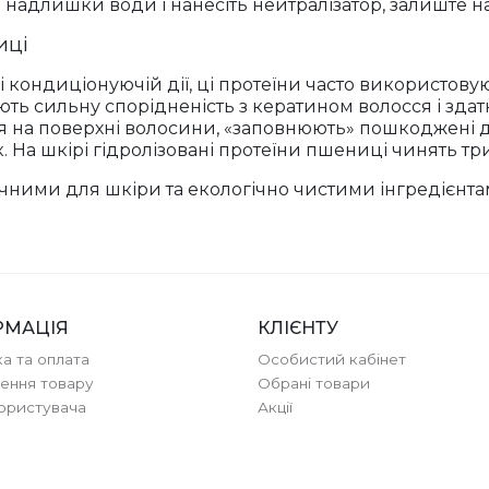
надлишки води і нанесіть нейтралізатор, залиште на
иці
і кондиціонуючій дії, ці протеїни часто використовую
ь сильну спорідненість з кератином волосся і здат
я на поверхні волосини, «заповнюють» пошкоджені д
к. На шкірі гідролізовані протеїни пшениці чинять тр
чними для шкіри та екологічно чистими інгредієнт
РМАЦІЯ
КЛІЄНТУ
а та оплата
Особистий кабінет
ення товару
Обрані товари
користувача
Акції