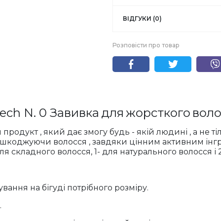
ВІДГУКИ (0)
Розповісти про товар
Tech N. 0
Завивка
для
жорсткого
воло
й
продукт
,
який
дає
змогу
будь
-
якій
людині
,
а
не
ті
ошкоджуючи
волосся
,
завдяки
цінним
активним
інг
для складного волосся, 1- для натурального волосся і 
вання на бігуді потрібного розміру.
.