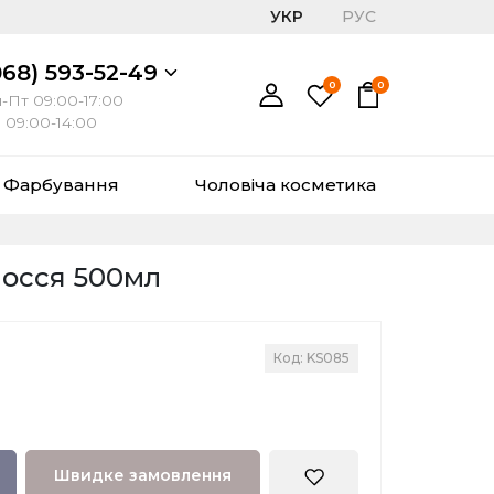
УКР
РУС
068) 593-52-49
0
0
-Пт 09:00-17:00
 09:00-14:00
Фарбування
Чоловіча косметика
олосся 500мл
Код: KS085
Швидке замовлення