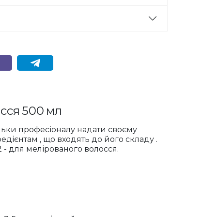
сся
500
мл
льки
професіоналу
надати
своєму
редієнтам
,
що
входять
до
його
складу
.
2 - для мелірованого волосся.