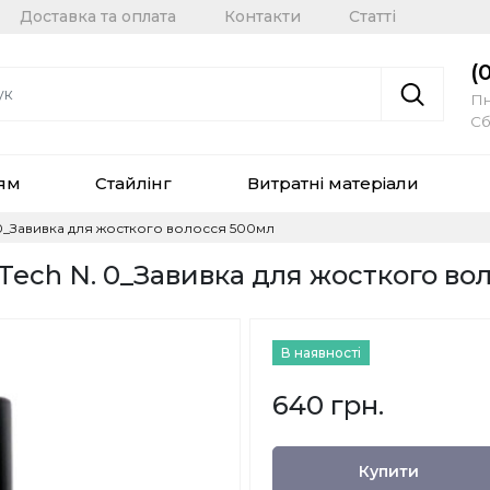
Доставка та оплата
Контакти
Статті
(
Пн
Сб
сям
Стайлінг
Витратні матеріали
N. 0_Завивка для жосткого волосся 500мл
m Tech N. 0_Завивка для жосткого в
В наявності
640 грн.
Купити