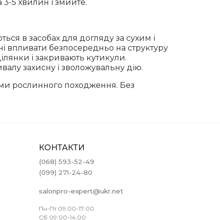
 3-5 хвилин і змийте.
ться в засобах для догляду за сухим і
ні впливати безпосередньо на структуру
ілянки і закривають кутикули.
ивалу захисну і зволожувальну дію.
ами рослинного походження. Без
КОНТАКТИ
(068) 593-52-49
(099) 271-24-80
salonpro-expert@ukr.net
Пн-Пт 09:00-17:00
Сб 09:00-14:00